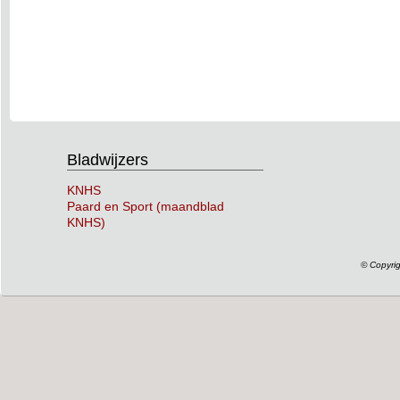
Bladwijzers
KNHS
Paard en Sport (maandblad
KNHS)
© Copyri