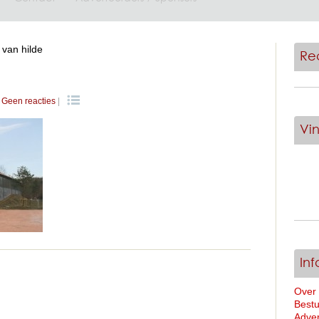
 van hilde
Re
Geen reacties
|
Vi
Inf
Over
Bestu
Adver