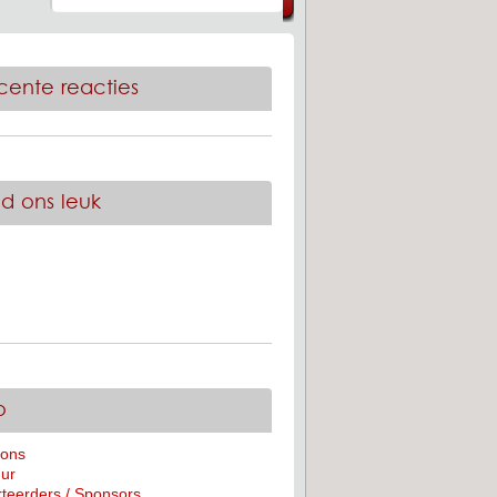
cente reacties
nd ons leuk
o
 ons
ur
teerders / Sponsors